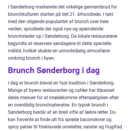
I Sønderborg markerede det virkelige gennembrud for
brunchkulturen starten på det 21. århundrede. I takt
med den stigende popularitet af brunch over hele
verden, sprudlede der også nye og spændende
brunchsteder op i Sønderborg. De lokale restauratører
begyndte at reservere søndagene til dette specielle
måltid, hvilket skabte en uimodståelig atmosfære
omkring brunch i byen.
Brunch Sønderborg i dag
I dag er brunch blevet en fast tradition i Sønderborg.
Mange af byens restauranter og caféer har tilpasset
deres menuer for at imødekomme efterspørgslen efter
en overdådig brunchoplevelse. En typisk brunch i
Sønderborg består af en bred vifte af lækre retter. Du
kan forvente at finde alt fra sprøde baconskiver og
spicy pølser til frisklavede omeletter, salater og frugtfad.