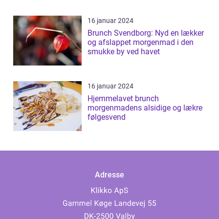
16 januar 2024
Brunch Svendborg: Nyd en lækker
og afslappet morgenmad i den
smukke by ved havet
16 januar 2024
Hjemmelavet brunch
morgenmadens alsidige og lækre
følgesvend
Adresse