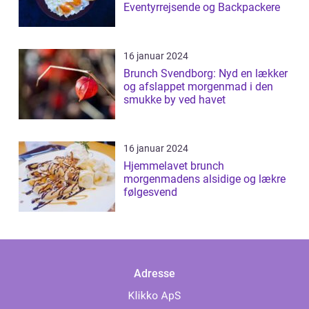
Eventyrrejsende og Backpackere
16 januar 2024
Brunch Svendborg: Nyd en lækker
og afslappet morgenmad i den
smukke by ved havet
16 januar 2024
Hjemmelavet brunch
morgenmadens alsidige og lækre
følgesvend
Adresse