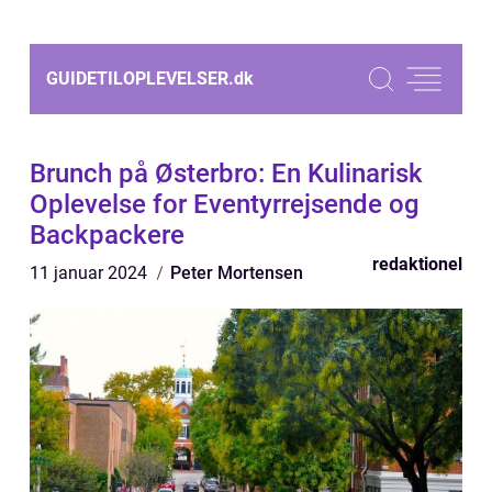
GUIDETILOPLEVELSER.
dk
Brunch på Østerbro: En Kulinarisk
Oplevelse for Eventyrrejsende og
Backpackere
redaktionel
11 januar 2024
Peter Mortensen