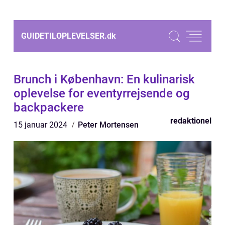
GUIDETILOPLEVELSER.
dk
Brunch i København: En kulinarisk
oplevelse for eventyrrejsende og
backpackere
redaktionel
15 januar 2024
Peter Mortensen