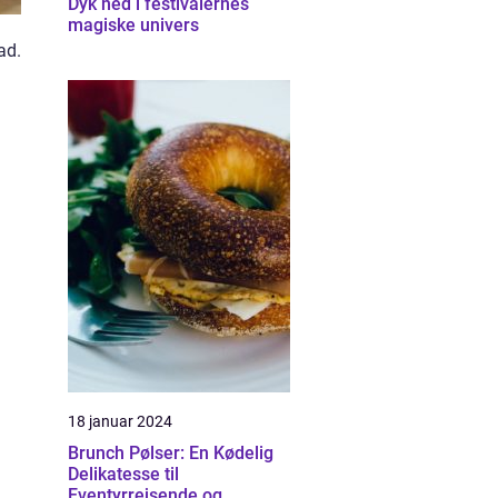
Dyk ned i festivalernes
magiske univers
ad.
I
18 januar 2024
Brunch Pølser: En Kødelig
Delikatesse til
Eventyrrejsende og