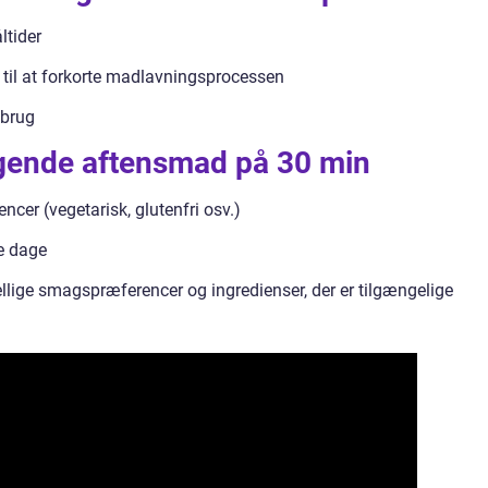
ltider
til at forkorte madlavningsprocessen
 brug
magende aftensmad på 30 min
encer (vegetarisk, glutenfri osv.)
le dage
kellige smagspræferencer og ingredienser, der er tilgængelige