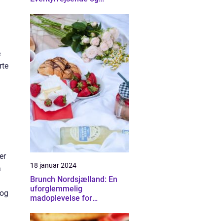
Backpackere
e
rte
er
18 januar 2024
å
Brunch Nordsjælland: En
uforglemmelig
 og
madoplevelse for
eventyrrejsende og
backpackere