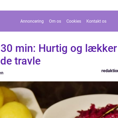
Annoncering
Om os
Cookies
Kontakt os
30 min: Hurtig og lækker
de travle
redaktio
en