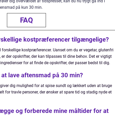
øler dig overvældet af tidspresset, kan du nu trygt gå ind i
tensmad på kun 30 min.
FAQ
forskellige kostpræferencer tilgængelige?
til forskellige kostpræferencer. Uanset om du er vegetar, glutenfri
r der opskrifter, der kan tilpasses til dine behov. Det er vigtigt
ngredienser for at finde de opskrifter, der passer bedst til dig.
 at lave aftensmad på 30 min?
giver dig mulighed for at spise sundt og lækkert uden at bruge
elt for travle personer, der ønsker at spare tid og stadig nyde et
ægge og forberede mine måltider for at