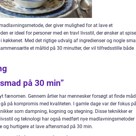
adlavningsmetode, der giver mulighed for at lave et
n er ideel for personer med en travl livsstil, der ønsker at spis
i køkkenet. Med det rigtige udvalg af ingredienser og nogle sma
mmensætte et måltid på 30 minutter, der vil tilfredsstille både
ng
ensmad på 30 min”
yt fænomen. Gennem årtier har mennesker forsøgt at finde måd
t gå på kompromis med kvaliteten. I gamle dage var der fokus p
eknikker som dampning, kogning og stegning. Disse teknikker er
 livsstil og teknologi har også medført nye madlavningsmetoder
e og hurtigere at lave aftensmad på 30 min.